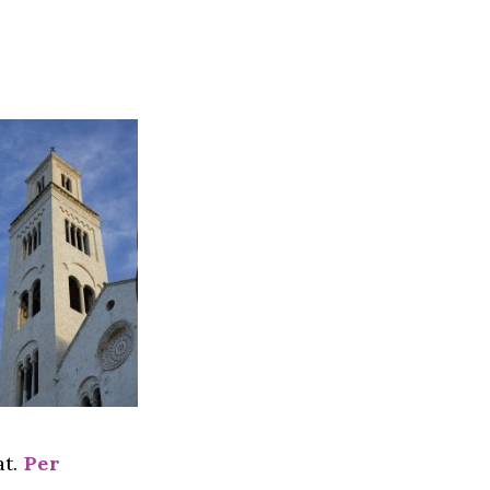
at.
Per