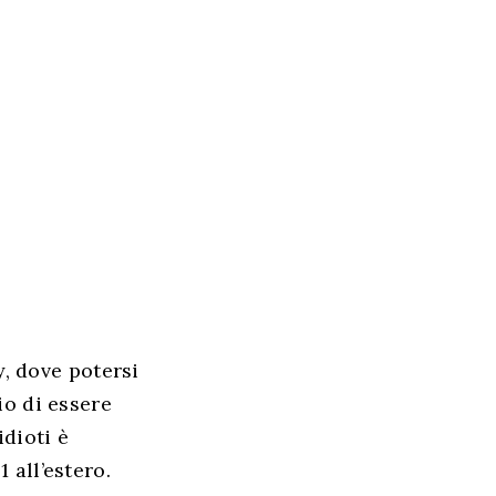
, dove potersi
io di essere
dioti è
 all’estero.