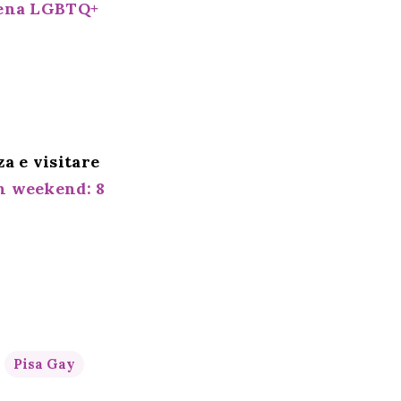
scena LGBTQ+
a e visitare
n weekend: 8
Pisa Gay