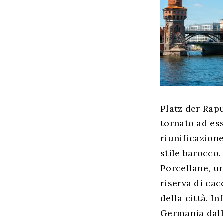
Platz der Rapu
tornato ad es
riunificazione
stile barocco.
Porcellane, un
riserva di cac
della città. In
Germania dall