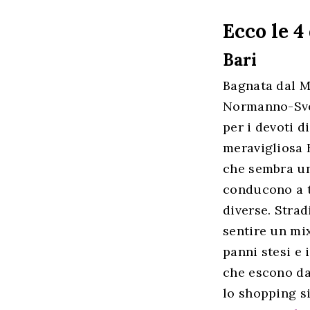
Ecco le 4
Bari
Bagnata dal Ma
Normanno-Svev
per i devoti d
meravigliosa B
che sembra un 
conducono a t
diverse. Stra
sentire un mix
panni stesi e 
che escono dal
lo shopping s