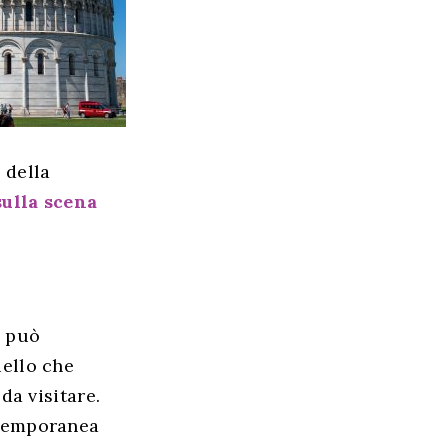
Italia
Curiosità
 della
sulla scena
i può
uello che
da visitare.
ntemporanea