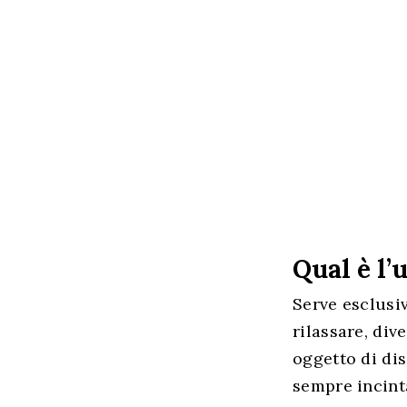
Qual è l’
Serve esclusi
rilassare, div
Hit enter to search or ESC to cl
oggetto di dis
sempre incinta