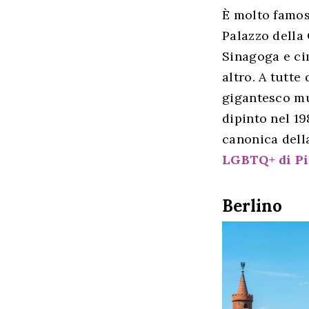
È molto famosa
Palazzo della 
Sinagoga e cim
altro. A tutte
gigantesco mu
dipinto nel 19
canonica dell
LGBTQ+ di Pis
Berlino