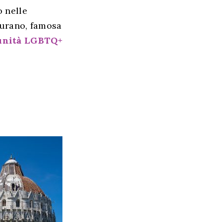
o nelle
 Murano, famosa
munità LGBTQ+
Homepage
Lifestyle
Viaggi