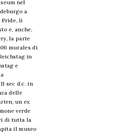
useum nel
ndeburgo a
Pride, lì
sto e, anche,
ry, la parte
106 murales di
 Reichstag in
hstag e
la
I sec d.c. in
nza delle
arten, un ex
olmone verde
i di tutta la
spita il museo