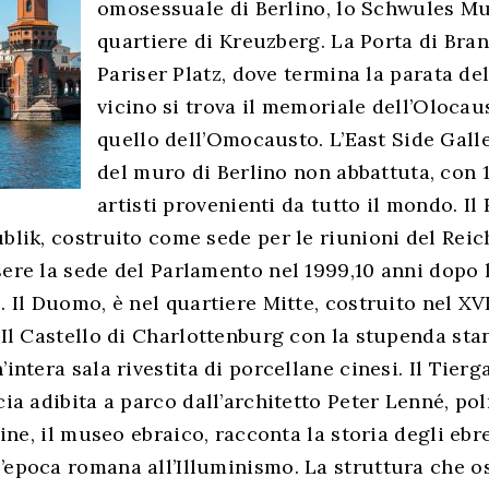
omosessuale di Berlino, lo Schwules M
quartiere di Kreuzberg. La Porta di Bra
Pariser Platz, dove termina la parata del 
vicino si trova il memoriale dell’Olocau
quello dell’Omocausto. L’East Side Galle
del muro di Berlino non abbattuta, con 
artisti provenienti da tutto il mondo. Il
blik, costruito come sede per le riunioni del Reic
sere la sede del Parlamento nel 1999,10 anni dopo 
. Il Duomo, è nel quartiere Mitte, costruito nel XVII
 Il Castello di Charlottenburg con la stupenda sta
’intera sala rivestita di porcellane cinesi. Il Tierg
cia adibita a parco dall’architetto Peter Lenné, p
fine, il museo ebraico, racconta la storia degli ebre
’epoca romana all’Illuminismo. La struttura che o