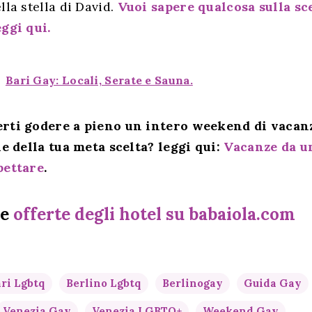
lla stella di David.
Vuoi sapere qualcosa sulla 
eggi qui.
Bari Gay: Locali, Serate e Sauna.
rti godere a pieno un intero weekend di vacanz
le della tua meta scelta? leggi qui:
Vacanze da u
pettare
.
le
offerte degli hotel su babaiola.com
ri Lgbtq
Berlino Lgbtq
Berlinogay
Guida Gay
Venezia Gay
Venezia LGBTQ+
Weekend Gay