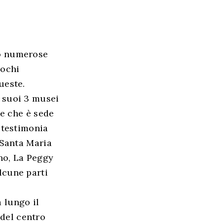
no numerose
pochi
ueste.
 suoi 3 musei
le che è sede
e testimonia
 Santa Maria
ano, La Peggy
lcune parti
 lungo il
 del centro