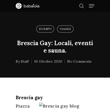
EVENTI
VIAGGI
Hit enter to search or ESC to close
Brescia Gay: Locali, eventi
e sauna.
By
Staff
10 Ottobre 2020
No Comments
Brescia gay
Piazza