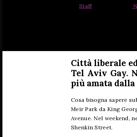
By
Staff
31 Agosto 2018
N
Città liberale e
Tel Aviv Gay. N
più amata dall
Cosa bisogna sapere subi
Meir Park da King George
Avenue. Nel weekend, ne
Shenkin Street.