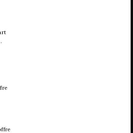
art
.
fre
offre