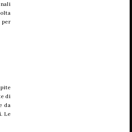
nali
olta
e per
pite
te di
e da
i
. Le