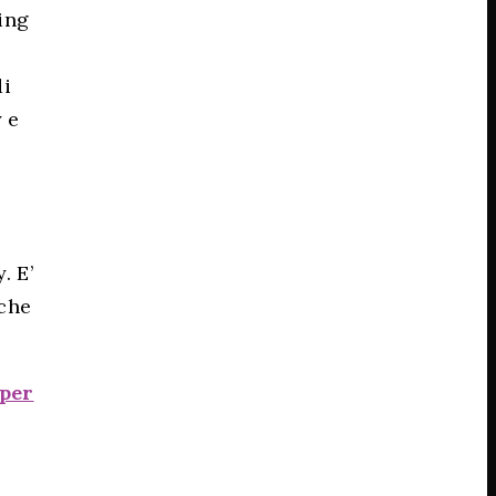
ing
di
y e
. E’
 che
 per