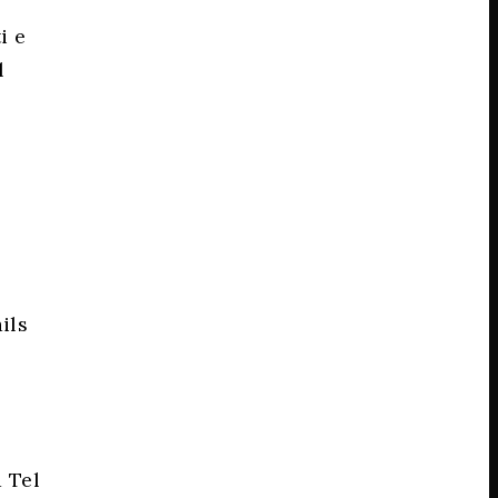
i e
l
ils
 Tel