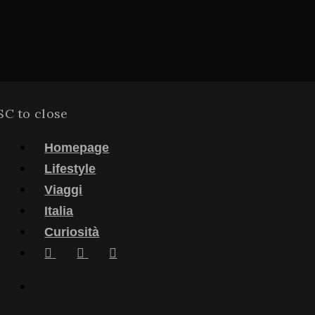
SC to close
Homepage
Lifestyle
Viaggi
Italia
Curiosità