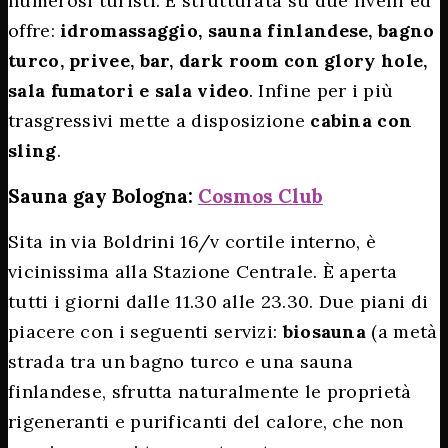
numerosi turisti. È strutturata su due livelli ed
offre:
idromassaggio, sauna finlandese, bagno
turco, privee, bar, dark room con glory hole,
sala fumatori e sala video
. Infine per i più
trasgressivi mette a disposizione
cabina con
sling
.
Sauna gay Bologna:
Cosmos Club
Sita in via Boldrini 16/v cortile interno, è
vicinissima alla Stazione Centrale. È aperta
tutti i giorni dalle 11.30 alle 23.30. Due piani di
piacere con i seguenti servizi:
biosauna
(a metà
strada tra un bagno turco e una sauna
finlandese, sfrutta naturalmente le proprietà
rigeneranti e purificanti del calore, che non