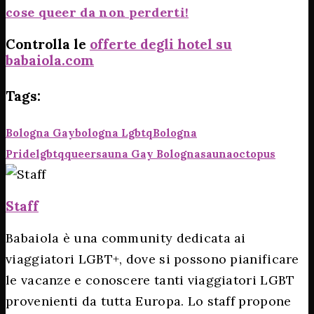
cose queer da non perderti!
Controlla le
offerte degli hotel su
babaiola.com
Tags:
Bologna Gay
Bologna Lgbtq
Bologna
Pride
Lgbtq
Queer
Sauna Gay Bologna
Saunaoctopus
Staff
Babaiola è una community dedicata ai
viaggiatori LGBT+, dove si possono pianificare
le vacanze e conoscere tanti viaggiatori LGBT
provenienti da tutta Europa. Lo staff propone