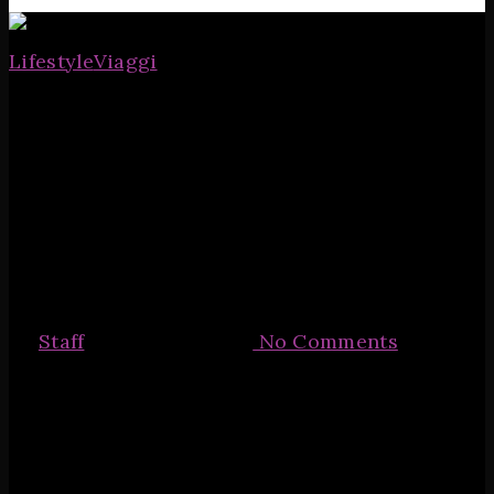
Lifestyle
Viaggi
Sauna Gay
Bologna
By
Staff
1 Settembre 2020
No Comments