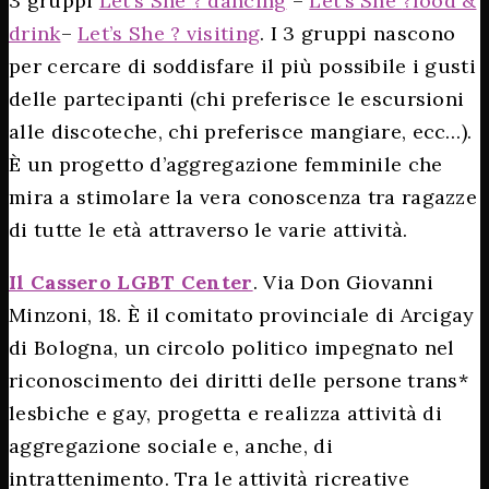
3 gruppi
Let’s She
?
dancing
–
Let’s She
?
food &
drink
–
Let’s She ? visiting
. I 3 gruppi nascono
per cercare di soddisfare il più possibile i gusti
delle partecipanti (chi preferisce le escursioni
alle discoteche, chi preferisce mangiare, ecc…).
È un progetto d’aggregazione femminile che
mira a stimolare la vera conoscenza tra ragazze
di tutte le età attraverso le varie attività.
Il Cassero LGBT Center
.
Via Don Giovanni
Minzoni, 18. È il comitato provinciale di Arcigay
di Bologna, un circolo politico impegnato nel
riconoscimento dei diritti delle persone trans*
lesbiche e gay, progetta e realizza attività di
aggregazione sociale e, anche, di
intrattenimento. Tra le attività ricreative