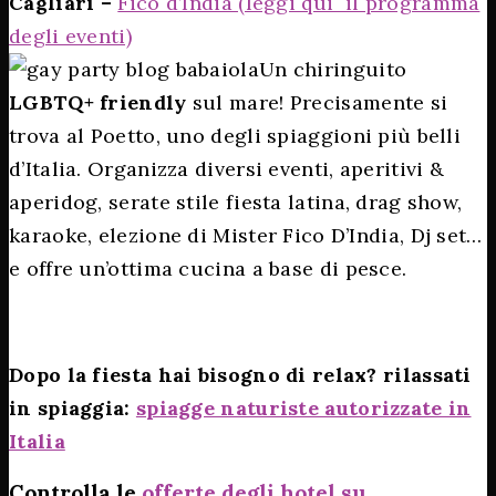
Cagliari –
Fico d’India (leggi qui il programma
degli eventi)
Un chiringuito
LGBTQ+ friendly
sul mare! Precisamente si
trova al Poetto, uno degli spiaggioni più belli
d’Italia. Organizza diversi eventi, aperitivi &
aperidog, serate stile fiesta latina, drag show,
karaoke, elezione di Mister Fico D’India, Dj set…
e offre un’ottima cucina a base di pesce.
Dopo la fiesta hai bisogno di relax? rilassati
in spiaggia:
spiagge naturiste autorizzate in
Italia
Controlla le
offerte degli hotel su