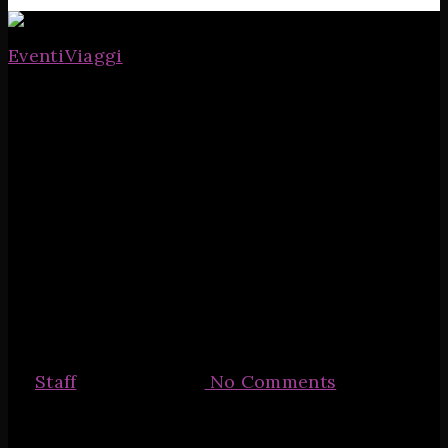
Eventi
Viaggi
Gay Party
estivi: 5 città 5
eventi top!
By
Staff
31 Luglio 2019
No Comments