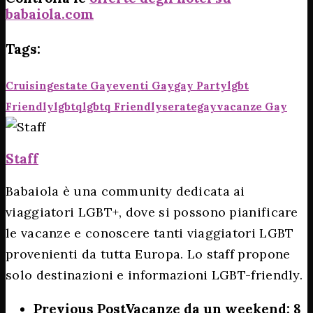
babaiola.com
Tags:
Cruising
Estate Gay
Eventi Gay
Gay Party
Lgbt
Friendly
Lgbtq
Lgbtq Friendly
Serategay
Vacanze Gay
Staff
Babaiola è una community dedicata ai
viaggiatori LGBT+, dove si possono pianificare
le vacanze e conoscere tanti viaggiatori LGBT
provenienti da tutta Europa. Lo staff propone
solo destinazioni e informazioni LGBT-friendly.
Previous Post
Vacanze da un weekend: 8