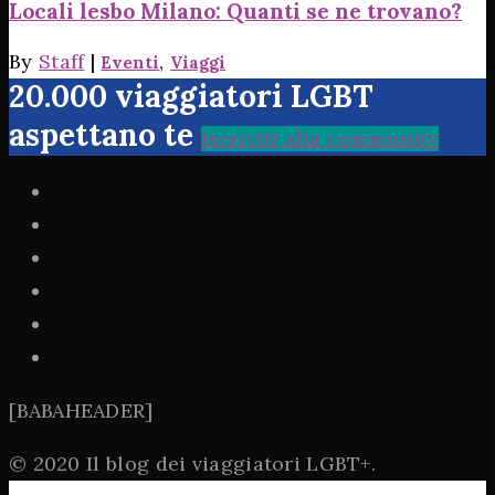
Locali lesbo Milano: Quanti se ne trovano?
By
Staff
|
,
Eventi
Viaggi
20.000 viaggiatori LGBT
aspettano te
Iscriviti alla community
[BABAHEADER]
© 2020 Il blog dei viaggiatori LGBT+.